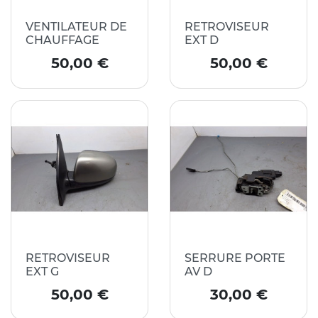
VENTILATEUR DE
RETROVISEUR
CHAUFFAGE
EXT D
Prix
Prix
50,00 €
50,00 €
RETROVISEUR
SERRURE PORTE
EXT G
AV D
Prix
Prix
50,00 €
30,00 €