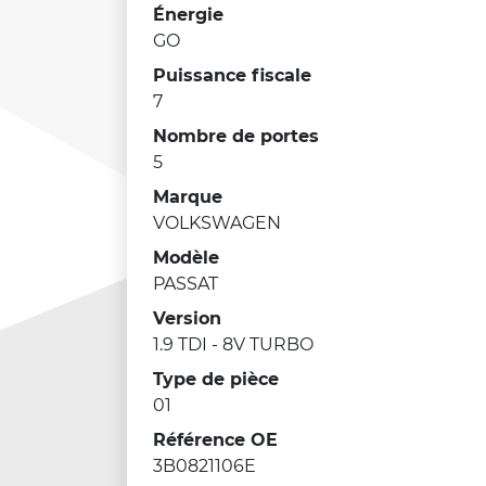
Énergie
GO
Puissance fiscale
7
Nombre de portes
5
Marque
VOLKSWAGEN
Modèle
PASSAT
Version
1.9 TDI - 8V TURBO
Type de pièce
01
Référence OE
3B0821106E