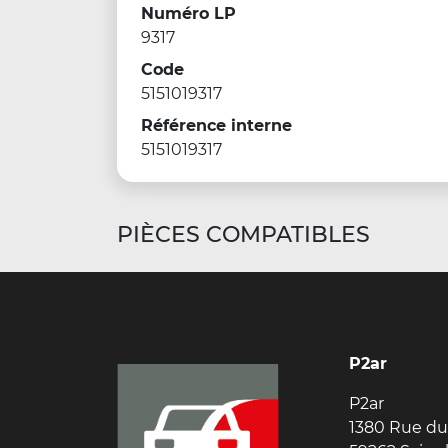
Numéro LP
9317
Code
5151019317
Référence interne
5151019317
PIÈCES COMPATIBLES
P2ar
P2ar
1380 Rue du