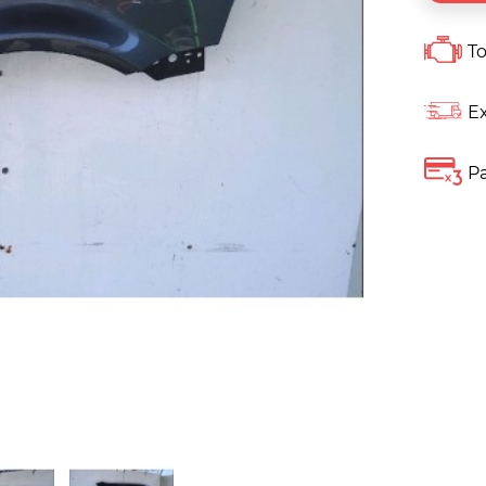
To
Ex
Pa