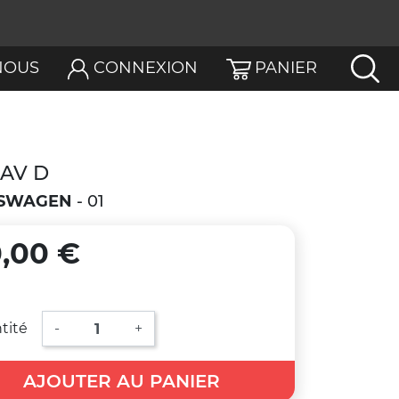
NOUS
CONNEXION
PANIER
 AV D
SWAGEN
- 01
,00 €
tité
-
+
AJOUTER AU PANIER