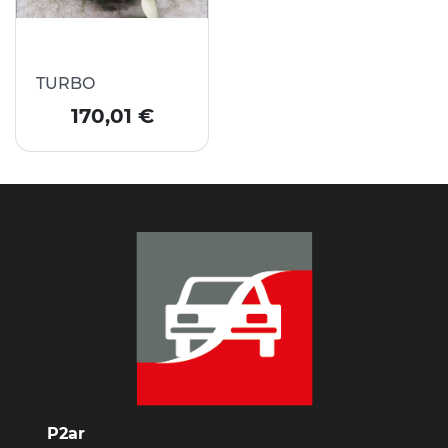
TURBO
Prix
170,01 €
P2ar