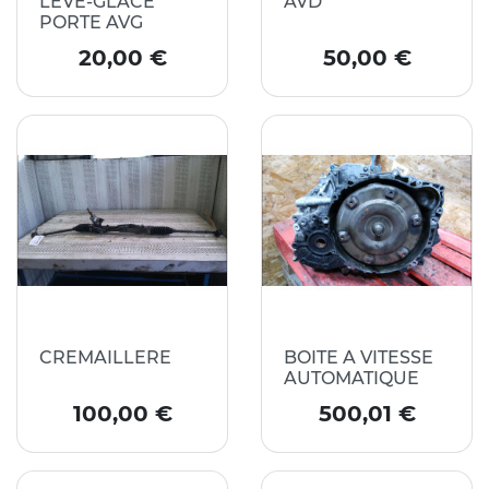
LEVE-GLACE
AVD
PORTE AVG
Prix
Prix
20,00 €
50,00 €
CREMAILLERE
BOITE A VITESSE
AUTOMATIQUE
Prix
Prix
100,00 €
500,01 €