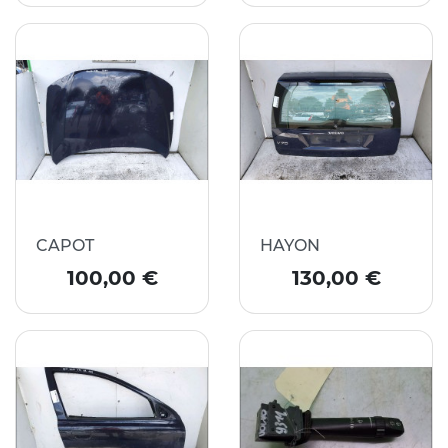
CAPOT
HAYON
Prix
Prix
100,00 €
130,00 €