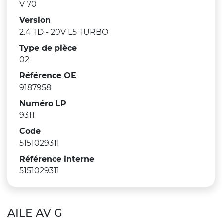
V 70
Version
2.4 TD - 20V L5 TURBO
Type de pièce
02
Référence OE
9187958
Numéro LP
9311
Code
5151029311
Référence interne
5151029311
AILE AV G