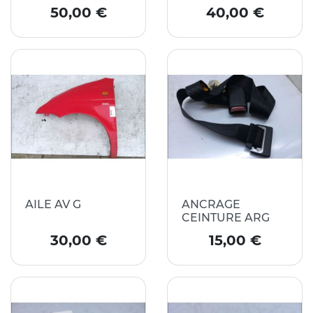
Prix
Prix
50,00 €
40,00 €
AILE AV G
ANCRAGE
CEINTURE ARG
Prix
Prix
30,00 €
15,00 €