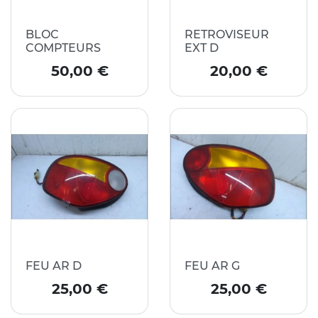
BLOC
RETROVISEUR
COMPTEURS
EXT D
Prix
Prix
50,00 €
20,00 €
FEU AR D
FEU AR G
Prix
Prix
25,00 €
25,00 €