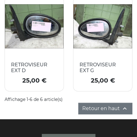
RETROVISEUR
RETROVISEUR
EXT D
EXT G
Prix
Prix
25,00 €
25,00 €
Affichage 1-6 de 6 article(s)

Retour en haut