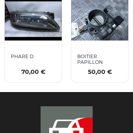
PHARE D
BOITIER
PAPILLON
Prix
Prix
70,00 €
50,00 €