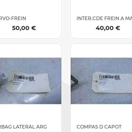
RVO-FREIN
INTER.CDE FREIN A M
Prix
Prix
50,00 €
40,00 €
RBAG LATERAL ARG
COMPAS D CAPOT