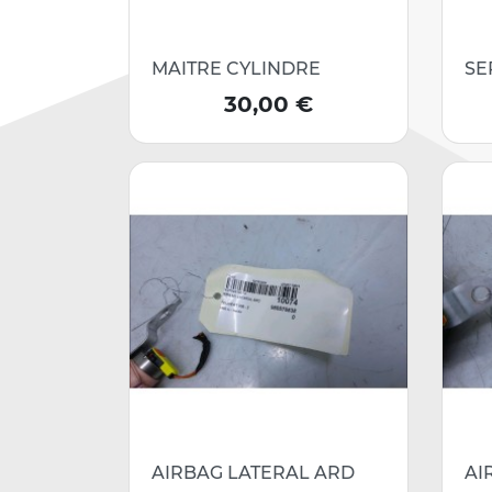
MAITRE CYLINDRE
SE
Prix
30,00 €
AIRBAG LATERAL ARD
AI