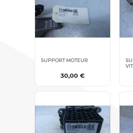
SUPPORT MOTEUR
SU
VI
Prix
30,00 €