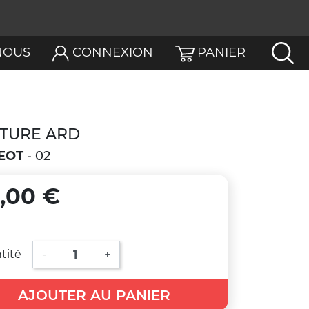
NOUS
CONNEXION
PANIER
NTURE ARD
EOT
- 02
,00 €
tité
-
+
AJOUTER AU PANIER