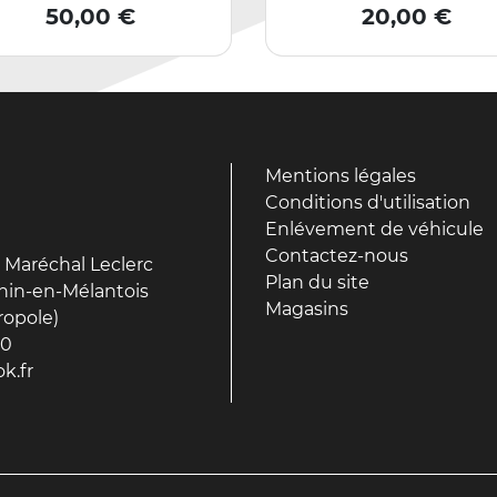
Prix
Prix
50,00 €
20,00 €
Mentions légales
Conditions d'utilisation
Enlévement de véhicule
Contactez-nous
 Maréchal Leclerc
Plan du site
hin-en-Mélantois
Magasins
ropole)
90
k.fr