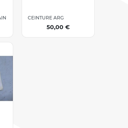
AIN
CEINTURE ARG
Prix
50,00 €