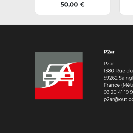
Prix
50,00 €
P2ar
P2ar
1380 Rue du
59262 Saing
France (Mét
03 20 41 19 
p2ar@outloo