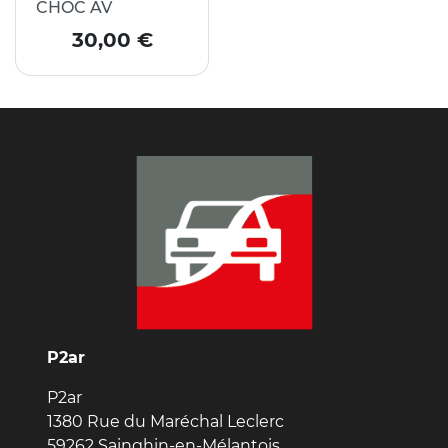
CHOC AV
Prix
30,00 €
P2ar
P2ar
1380 Rue du Maréchal Leclerc
59262 Sainghin-en-Mélantois