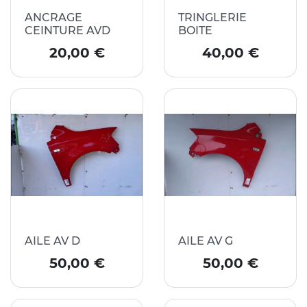
ANCRAGE
TRINGLERIE
CEINTURE AVD
BOITE
Prix
Prix
20,00 €
40,00 €
AILE AV D
AILE AV G
Prix
Prix
50,00 €
50,00 €