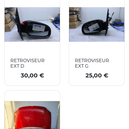
RETROVISEUR
RETROVISEUR
EXT D
EXT G
Prix
Prix
30,00 €
25,00 €