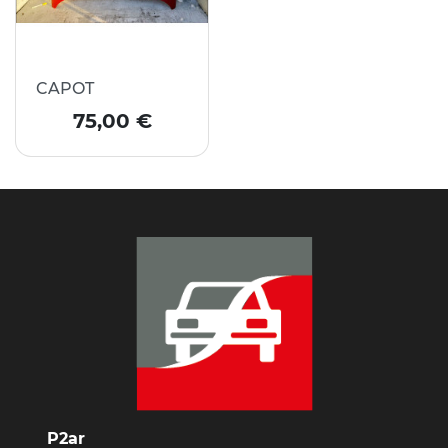
CAPOT
Prix
75,00 €
P2ar