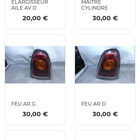
ELARGISSEUR
MAITRE
AILE AV D
CYLINDRE
Prix
Prix
20,00 €
30,00 €
FEU AR G
FEU AR D
Prix
Prix
30,00 €
30,00 €