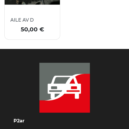
AILE AV D
Prix
50,00 €
P2ar