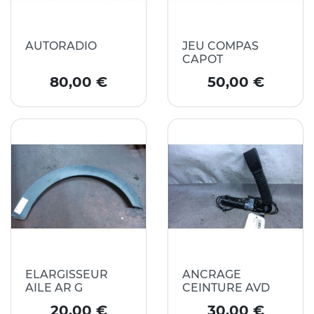
AUTORADIO
JEU COMPAS
CAPOT
Prix
Prix
80,00 €
50,00 €
ELARGISSEUR
ANCRAGE
AILE AR G
CEINTURE AVD
Prix
Prix
20,00 €
30,00 €