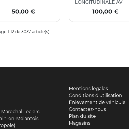
LONGITUDINALE AV
Prix
Prix
50,00 €
100,00 €
age 1-12 de 3037 article(s)
Mentions légales
Conditions d'utilisation
Enlévement de véhicule
Contactez-nous
 Maréchal Leclerc
Plan du site
hin-en-Mélantois
Magasins
ropole)