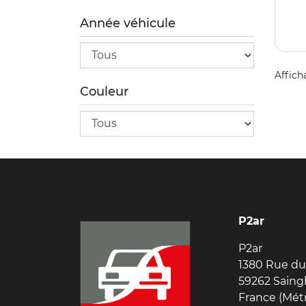
Année véhicule
Affich
Couleur
P2ar
P2ar
1380 Rue du
59262 Saing
France (Mét