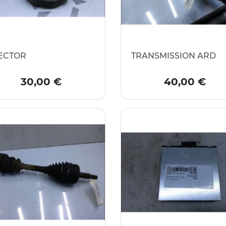
ECTOR
TRANSMISSION ARD
Prix
Prix
30,00 €
40,00 €