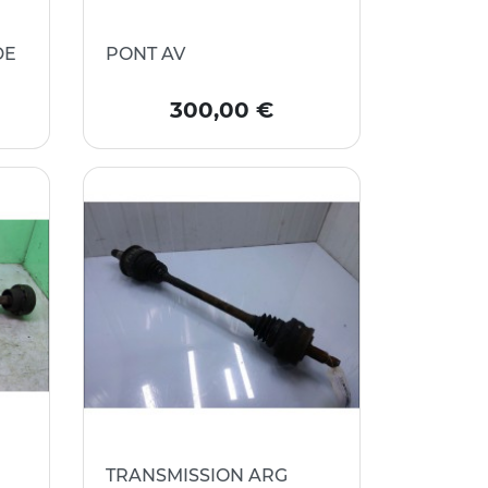
DE
PONT AV
Prix
300,00 €
TRANSMISSION ARG