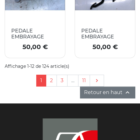
PEDALE
PEDALE
EMBRAYAGE
EMBRAYAGE
Prix
Prix
50,00 €
50,00 €
Affichage 1-12 de 124 article(s)
Suivant
1
2
3
…
11


Retour en haut