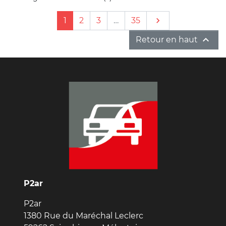
Suivant
1
2
3
…
35


Retour en haut
P2ar
P2ar
1380 Rue du Maréchal Leclerc