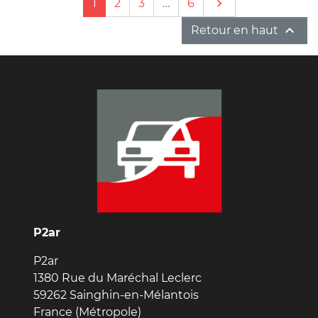
Suivant
1
2
3
…
6


Retour en haut
P2ar
P2ar
1380 Rue du Maréchal Leclerc
59262 Sainghin-en-Mélantois
France (Métropole)