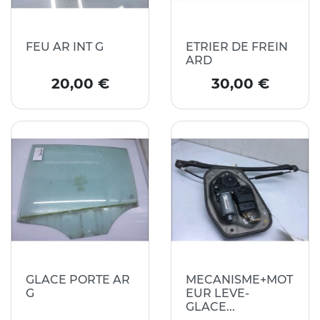
FEU AR INT G
ETRIER DE FREIN
ARD
Prix
Prix
20,00 €
30,00 €
GLACE PORTE AR
MECANISME+MOT
G
EUR LEVE-
GLACE...