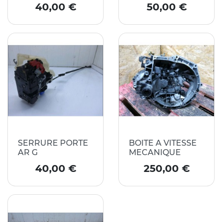
Prix
Prix
40,00 €
50,00 €
SERRURE PORTE
BOITE A VITESSE
AR G
MECANIQUE
Prix
Prix
40,00 €
250,00 €