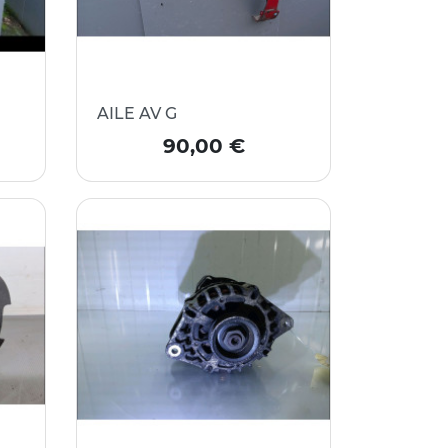
AILE AV G
Prix
90,00 €