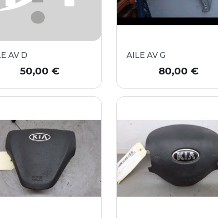
LE AV D
AILE AV G
Prix
Prix
50,00 €
80,00 €