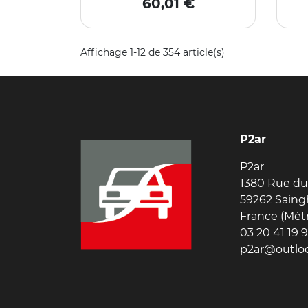
Prix
60,01 €
Affichage 1-12 de 354 article(s)
P2ar
P2ar
1380 Rue du
59262 Saing
France (Mét
03 20 41 19 
p2ar@outloo