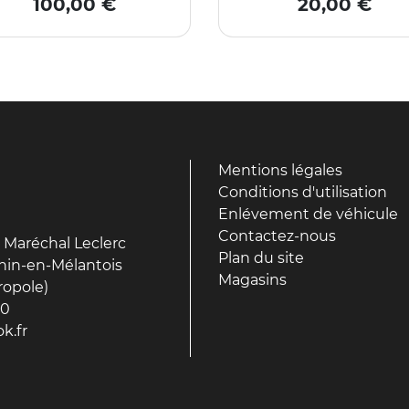
Prix
Prix
100,00 €
20,00 €
Mentions légales
Conditions d'utilisation
Enlévement de véhicule
Contactez-nous
 Maréchal Leclerc
Plan du site
hin-en-Mélantois
Magasins
ropole)
90
k.fr